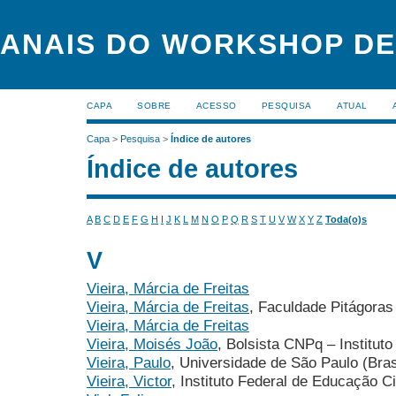
ANAIS DO WORKSHOP DE
CAPA
SOBRE
ACESSO
PESQUISA
ATUAL
Capa
>
Pesquisa
>
Índice de autores
Índice de autores
A
B
C
D
E
F
G
H
I
J
K
L
M
N
O
P
Q
R
S
T
U
V
W
X
Y
Z
Toda(o)s
V
Vieira, Márcia de Freitas
Vieira, Márcia de Freitas
, Faculdade Pitágoras 
Vieira, Márcia de Freitas
Vieira, Moisés João
, Bolsista CNPq – Instituto
Vieira, Paulo
, Universidade de São Paulo (Bras
Vieira, Victor
, Instituto Federal de Educação Ci