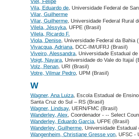
Viel, Felipe
Vila, Eduardo de
, Universidade Federal de Sant
Vilar, Guilherme
Vilar, Guilherme
, Universidade Federal Rural 
Vilela, Jéssyka
, UFPE (Brasil)
Vilela, Ricardo F.
Viola, Denise
, Universidade Federal da Bahia (
Vivacqua, Adriana
, DCC-IM/UFRJ (Brasil)
Viveiro, Alessandra
, Universidade Estadual de
Voigt, Nayara
, Universidade do Vale do Itajaí (
Volz, Renan
, URI (Brasil)
Votre, Vilmar Pedro
, UPM (Brasil)
W
Wagner, Ana Luiza
, Escola Estadual de Ensin
Santa Cruz do Sul – RS (Brasil)
Wagner, Lindsay
, UERN/FMC (Brasil)
Wanderley, Alex
, Coordenador - -- Select Count
Wanderley, Eduardo Garcia
, UFPE (Brasil)
Wanderley, Guilherme
, Universidade Estadual 
Wangenheim, Christiane Gresse von
, UFSC - 