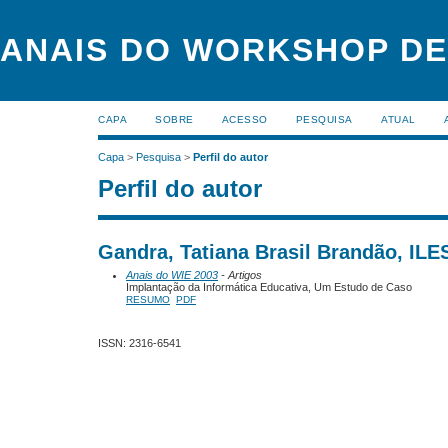
ANAIS DO WORKSHOP DE
CAPA
SOBRE
ACESSO
PESQUISA
ATUAL
Capa
>
Pesquisa
>
Perfil do autor
Perfil do autor
Gandra, Tatiana Brasil Brandão, ILES
Anais do WIE 2003
- Artigos
Implantação da Informática Educativa, Um Estudo de Caso
RESUMO
PDF
ISSN: 2316-6541