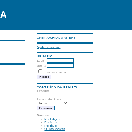
LA
OPEN JOURNAL SYSTEMS
Ajuda do sistema
USUÁRIO
Login
Senha
Lembrar usuário
CONTEÚDO DA REVISTA
Pesquisa
Escopo da Busca
Procurar
Por Edição
Por Autor
Por título
Outras revistas