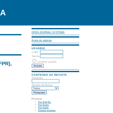
LA
OPEN JOURNAL SYSTEMS
Ajuda do sistema
USUÁRIO
Login
Senha
Lembrar usuário
FPR),
CONTEÚDO DA REVISTA
Pesquisa
Escopo da Busca
Procurar
Por Edição
Por Autor
Por título
Outras revistas