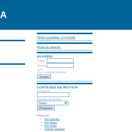
LA
OPEN JOURNAL SYSTEMS
Ajuda do sistema
USUÁRIO
Login
Senha
Lembrar usuário
CONTEÚDO DA REVISTA
Pesquisa
Escopo da Busca
Procurar
Por Edição
Por Autor
Por título
Outras revistas