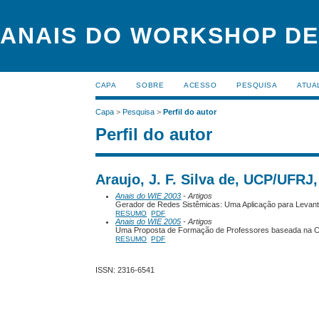
ANAIS DO WORKSHOP DE
CAPA
SOBRE
ACESSO
PESQUISA
ATUA
Capa
>
Pesquisa
>
Perfil do autor
Perfil do autor
Araujo, J. F. Silva de, UCP/UFRJ,
Anais do WIE 2003
- Artigos
Gerador de Redes Sistêmicas: Uma Aplicação para Levan
RESUMO
PDF
Anais do WIE 2005
- Artigos
Uma Proposta de Formação de Professores baseada na C
RESUMO
PDF
ISSN: 2316-6541