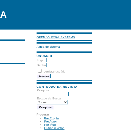
LA
OPEN JOURNAL SYSTEMS
Ajuda do sistema
USUÁRIO
Login
Senha
Lembrar usuário
CONTEÚDO DA REVISTA
Pesquisa
Escopo da Busca
Procurar
Por Edição
Por Autor
Por título
Outras revistas