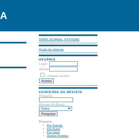
LA
OPEN JOURNAL SYSTEMS
Ajuda do sistema
USUÁRIO
Login
Senha
Lembrar usuário
CONTEÚDO DA REVISTA
Pesquisa
Escopo da Busca
Procurar
Por Edição
Por Autor
Por título
Outras revistas