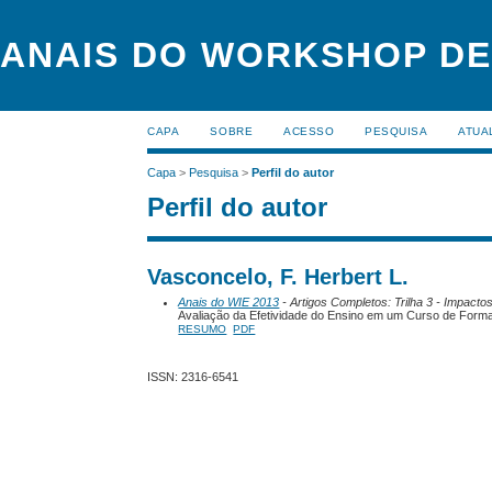
ANAIS DO WORKSHOP DE
CAPA
SOBRE
ACESSO
PESQUISA
ATUA
Capa
>
Pesquisa
>
Perfil do autor
Perfil do autor
Vasconcelo, F. Herbert L.
Anais do WIE 2013
- Artigos Completos: Trilha 3 - Impact
Avaliação da Efetividade do Ensino em um Curso de Form
RESUMO
PDF
ISSN: 2316-6541