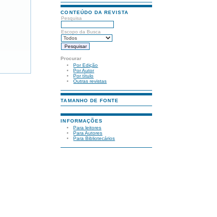
CONTEÚDO DA REVISTA
Pesquisa
Escopo da Busca
Procurar
Por Edição
Por Autor
Por título
Outras revistas
TAMANHO DE FONTE
INFORMAÇÕES
Para leitores
Para Autores
Para Bibliotecários