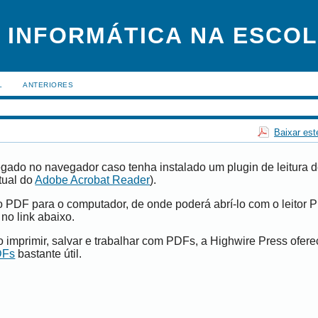
 INFORMÁTICA NA ESCO
L
ANTERIORES
Baixar est
gado no navegador caso tenha instalado um plugin de leitura 
tual do
Adobe Acrobat Reader
).
vo PDF para o computador, de onde poderá abrí-lo com o leitor 
 no link abaixo.
imprimir, salvar e trabalhar com PDFs, a Highwire Press ofer
DFs
bastante útil.