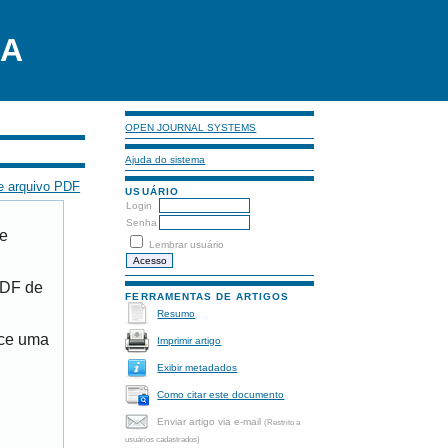
LA
OPEN JOURNAL SYSTEMS
Ajuda do sistema
e arquivo PDF
USUÁRIO
Login
Senha
de
Lembrar usuário
PDF de
FERRAMENTAS DE ARTIGOS
Resumo
ece uma
Imprimir artigo
Exibir metadados
Como citar este documento
Enviar artigo via e-mail
(Restrito a
usuários cadastrados)