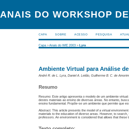
ANAIS DO WORKSHOP DE
CAPA
SOBRE
ACESSO
PESQUISA
ATUA
Capa
>
Anais do WIE 2003
>
Lyra
Ambiente Virtual para Análise d
André R. de L. Lyra, Daniel A. Leitão, Guilherme B. C. de Amori
Resumo
Resumo: Este artigo apresenta o modelo de um ambiente virtual p
destes materiais ao ensino de diversas áreas. No entanto, busca
ensino fundamental. Propõe-se um ambiente que permite que es
Abstract: This article presents the model of a virtual environmen
materials to the education of diverse areas. However, to search, t
professors. An environment is considered that allows that these 
Texto completo: