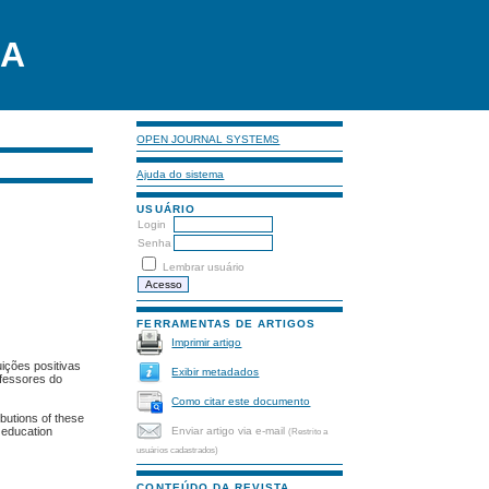
LA
OPEN JOURNAL SYSTEMS
Ajuda do sistema
USUÁRIO
Login
Senha
Lembrar usuário
FERRAMENTAS DE ARTIGOS
Imprimir artigo
ições positivas
Exibir metadados
ofessores do
Como citar este documento
ibutions of these
Enviar artigo via e-mail
c education
(Restrito a
usuários cadastrados)
CONTEÚDO DA REVISTA