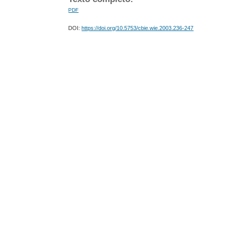
PDF
DOI:
https://doi.org/10.5753/cbie.wie.2003.236-247