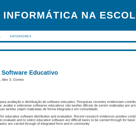
 INFORMÁTICA NA ESCO
L
ANTERIORES
e Software Educativo
m, Alex S. Gomes
ara avaliação e distribuição de software educativo. Pesquisas recentes evidenciam contribu
r, avaliar e selecionar softwares educativos são tarefas difíceis de serem realizadas por pr
sas tarefas sejam realizadas de forma integrada e em comunidade.
t for educative software distribution and evaluation. Recent research evidences positive contr
o evaluate and to select educative software are difficult tasks to be carried through for basi
tasks are carried through of integrated form and in community.