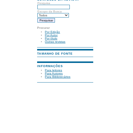
Pesquisa
Escopo da Busca
Procurar
Por Edição
Por Autor
Por título
Outras revistas
TAMANHO DE FONTE
INFORMAÇÕES
Para leitores
Para Autores
Para Bibliotecários