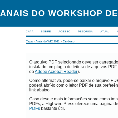
ANAIS DO WORKSHOP DE
CAPA
SOBRE
ACESSO
PESQUISA
ATUAL
Capa
>
Anais do WIE 2011
>
Cardoso
O arquivo PDF selecionado deve ser carregad
instalado um plugin de leitura de arquivos PDF
do
Adobe Acrobat Reader
).
Como alternativa, pode-se baixar o arquivo PD
poderá abrí-lo com o leitor PDF de sua preferên
link abaixo.
Caso deseje mais informações sobre como impri
PDFs, a Highwire Press oferece uma página d
PDFs
bastante útil.