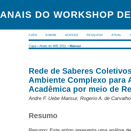
ANAIS DO WORKSHOP DE
CAPA
SOBRE
ACESSO
PESQUISA
ATUAL
Capa
>
Anais do WIE 2011
>
Mansur
Rede de Saberes Coletivo
Ambiente Complexo para 
Acadêmica por meio de Re
Andre F. Uebe Mansur, Rogerio A. de Carvalho
Resumo
Resumo: Este artigo apresenta uma análise d