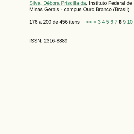
Silva, Débora Priscilla da
, Instituto Federal d
Minas Gerais - campus Ouro Branco (Brasil)
176 a 200 de 456 itens
<<
<
3
4
5
6
7
8
9
10
ISSN: 2316-8889