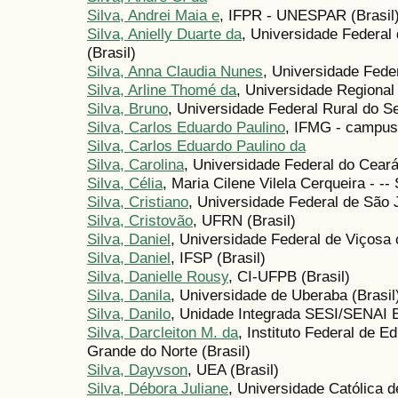
Silva, Andrei Maia e
, IFPR - UNESPAR (Brasil
Silva, Anielly Duarte da
, Universidade Federa
(Brasil)
Silva, Anna Claudia Nunes
, Universidade Fede
Silva, Arline Thomé da
, Universidade Regional
Silva, Bruno
, Universidade Federal Rural do Se
Silva, Carlos Eduardo Paulino
, IFMG - campus
Silva, Carlos Eduardo Paulino da
Silva, Carolina
, Universidade Federal do Ceará
Silva, Célia
, Maria Cilene Vilela Cerqueira - --
Silva, Cristiano
, Universidade Federal de São 
Silva, Cristovão
, UFRN (Brasil)
Silva, Daniel
, Universidade Federal de Viçosa
Silva, Daniel
, IFSP (Brasil)
Silva, Danielle Rousy
, CI-UFPB (Brasil)
Silva, Danila
, Universidade de Uberaba (Brasil
Silva, Danilo
, Unidade Integrada SESI/SENAI 
Silva, Darcleiton M. da
, Instituto Federal de 
Grande do Norte (Brasil)
Silva, Dayvson
, UEA (Brasil)
Silva, Débora Juliane
, Universidade Católica de