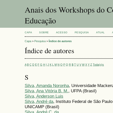
Anais dos Workshops do Co
Educação
CAPA
SOBRE
ACESSO
PESQUISA
ATUAL
Capa
>
Pesquisa
>
Índice de autores
Índice de autores
A
B
C
D
E
F
G
H
I
J
K
L
M
N
O
P
Q
R
S
T
U
V
W
X
Y
Z
Toda(o)s
S
Silva, Amanda Noronha
, Universidade Mackenz
Silva, Ana Vitória B. M.
, UFPA (Brasil)
Silva, Anderson Luis
Silva, André da
, Instituto Federal de São Paul
UNICAMP (Brasil)
Silva, André C. da