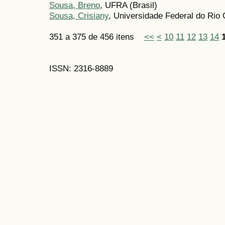
Sousa, Breno
, UFRA (Brasil)
Sousa, Crisiany
, Universidade Federal do Rio 
351 a 375 de 456 itens
<<
<
10
11
12
13
14
ISSN: 2316-8889