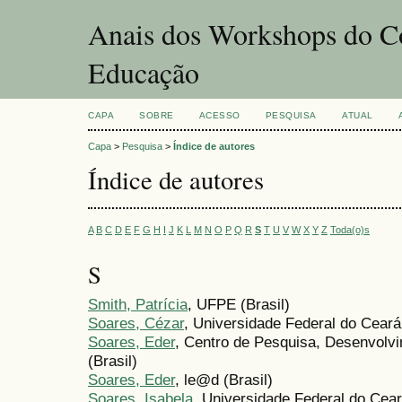
Anais dos Workshops do Co
Educação
CAPA
SOBRE
ACESSO
PESQUISA
ATUAL
Capa
>
Pesquisa
>
Índice de autores
Índice de autores
A
B
C
D
E
F
G
H
I
J
K
L
M
N
O
P
Q
R
S
T
U
V
W
X
Y
Z
Toda(o)s
S
Smith, Patrícia
, UFPE (Brasil)
Soares, Cézar
, Universidade Federal do Ceará 
Soares, Eder
, Centro de Pesquisa, Desenvolvi
(Brasil)
Soares, Eder
, le@d (Brasil)
Soares, Isabela
, Universidade Federal do Cear