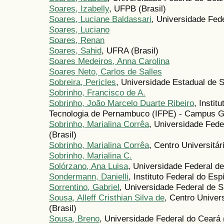
Soares, Izabelly
, UFPB (Brasil)
Soares, Luciane Baldassari
, Universidade Fed
Soares, Luciano
Soares, Renan
Soares, Sahid
, UFRA (Brasil)
Soares Medeiros, Anna Carolina
Soares Neto, Carlos de Salles
Sobreira, Pericles
, Universidade Estadual de S
Sobrinho, Francisco de A.
Sobrinho, João Marcelo Duarte Ribeiro
, Insti
Tecnologia de Pernambuco (IFPE) - Campus Ga
Sobrinho, Marialina Corrêa
, Universidade Fed
(Brasil)
Sobrinho, Marialina Corrêa
, Centro Universitár
Sobrinho, Marialina C.
Solórzano, Ana Luisa
, Universidade Federal de
Sondermann, Danielli
, Instituto Federal do Espí
Sorrentino, Gabriel
, Universidade Federal de S
Sousa, Alleff Cristhian Silva de
, Centro Univer
(Brasil)
Sousa, Breno
, Universidade Federal do Ceará 