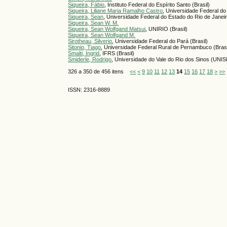
Siqueira, Fábio
, Instituto Federal do Espírito Santo (Brasil)
Siqueira, Liliane Maria Ramalho Castro
, Universidade Federal d
Siqueira, Sean
, Universidade Federal do Estado do Rio de Janeir
Siqueira, Sean W. M.
Siqueira, Sean Wolfgand Matsui
, UNIRIO (Brasil)
Siqueira, Sean Wolfgand M.
Sirotheau, Silverio
, Universidade Federal do Pará (Brasil)
Sitonio, Tiago
, Universidade Federal Rural de Pernambuco (Brasi
Smalti, Ingrid
, IFRS (Brasil)
Smiderle, Rodrigo
, Universidade do Vale do Rio dos Sinos (UNIS
326 a 350 de 456 itens
<<
<
9
10
11
12
13
14
15
16
17
18
>
>>
ISSN: 2316-8889