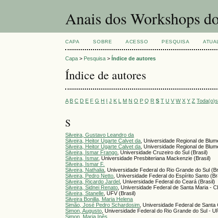
Anais dos Workshops do
CAPA
SOBRE
ACESSO
PESQUISA
ATUA
Capa
>
Pesquisa
>
Índice de autores
Índice de autores
A
B
C
D
E
F
G
H
I
J
K
L
M
N
O
P
Q
R
S
T
U
V
W
X
Y
Z
Toda(o)
S
Silveira, Gustavo Leandro da
Silveira, Heitor Ugarte Calvet da
, Universidade Regional de Blum
Silveira, Heitor Ugarte Calvet da
, Universidade Regional de Blum
Silveira, Ismar Frango
, Universidade Cruzeiro do Sul (Brasil)
Silveira, Ismar
, Universidade Presbiteriana Mackenzie (Brasil)
Silveira, Ismar F.
Silveira, Nathalia
, Universidade Federal do Rio Grande do Sul (Br
Silveira, Pedro Netto
, Universidade Federal do Espírito Santo (Br
Silveira, Ricardo Jardel
, Universidade Federal do Ceará (Brasil)
Silveira, Sidnei Renato
, Universidade Federal de Santa Maria 
Silveira, Stanelle
, UFV (Brasil)
Silveira Bonilla, Maria Helena
Simão, José Pedro Schardosim
, Universidade Federal de Santa C
Simon, Augusto
, Universidade Federal do Rio Grande do Sul - U
Simon, Maria Inês