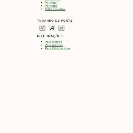
Por Autor
Por título
Outras revistas
TAMANHO DE FONTE
INFORMAÇÕES
Para leitores
Para Autores
Para Bibliotecários