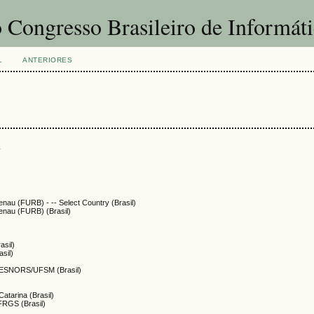
 Congresso Brasileiro de Informát
L
ANTERIORES
s
enau (FURB) - -- Select Country (Brasil)
enau (FURB) (Brasil)
asil)
asil)
- CESNORS/UFSM (Brasil)
atarina (Brasil)
FRGS (Brasil)