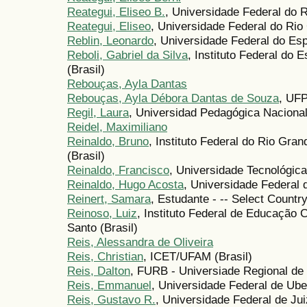
Reategui, Eliseo B.
, Universidade Federal do R
Reategui, Eliseo
, Universidade Federal do Rio 
Reblin, Leonardo
, Universidade Federal do Espí
Reboli, Gabriel da Silva
, Instituto Federal do E
(Brasil)
Rebouças, Ayla Dantas
Rebouças, Ayla Débora Dantas de Souza
, UFP
Regil, Laura
, Universidad Pedagógica Nacional 
Reidel, Maximiliano
Reinaldo, Bruno
, Instituto Federal do Rio Gra
(Brasil)
Reinaldo, Francisco
, Universidade Tecnológica
Reinaldo, Hugo Acosta
, Universidade Federal 
Reinert, Samara
, Estudante - -- Select Country
Reinoso, Luiz
, Instituto Federal de Educação C
Santo (Brasil)
Reis, Alessandra de Oliveira
Reis, Christian
, ICET/UFAM (Brasil)
Reis, Dalton
, FURB - Universiade Regional de
Reis, Emmanuel
, Universidade Federal de Uber
Reis, Gustavo R.
, Universidade Federal de Jui