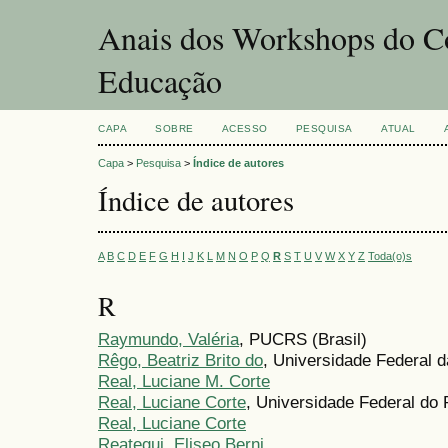
Anais dos Workshops do Co
Educação
CAPA
SOBRE
ACESSO
PESQUISA
ATUAL
Capa
>
Pesquisa
>
Índice de autores
Índice de autores
A
B
C
D
E
F
G
H
I
J
K
L
M
N
O
P
Q
R
S
T
U
V
W
X
Y
Z
Toda(o)s
R
Raymundo, Valéria
, PUCRS (Brasil)
Rêgo, Beatriz Brito do
, Universidade Federal d
Real, Luciane M. Corte
Real, Luciane Corte
, Universidade Federal do 
Real, Luciane Corte
Reategui, Eliseo Berni