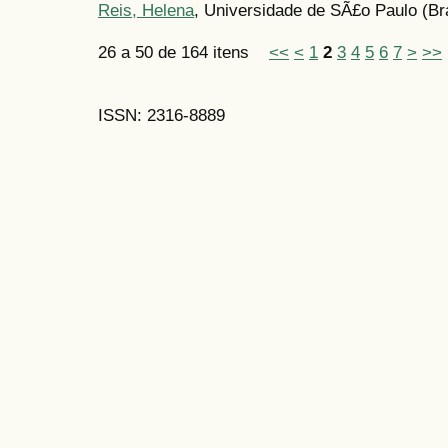
Reis, Helena
, Universidade de SÃ£o Paulo (Bra
26 a 50 de 164 itens
<<
<
1
2
3
4
5
6
7
>
>>
ISSN: 2316-8889