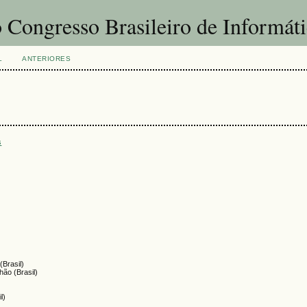
 Congresso Brasileiro de Informát
L
ANTERIORES
s
(Brasil)
hão (Brasil)
l)