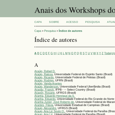
Anais dos Workshops do
CAPA
SOBRE
ACESSO
PESQUISA
ATUA
Capa
>
Pesquisa
>
Índice de autores
Índice de autores
A
B
C
D
E
F
G
H
I
J
K
L
M
N
O
P
Q
R
S
T
U
V
W
X
Y
Z
Toda(o)
A
Araújo, Rafael D.
Araújo, Raissa
, Universidade Federal do Espirito Santo (Brasil)
Araújo, Ricardo
, Universidade Federal de Pelotas (Brasil)
Araújo, Rodrigo
, UFRN (Brasil)
Araújo, Vanda Arantes
Araújo, Wanderson
, Universidade Federal Uberlândia (Brasil)
Aragão, Franck
, IFPB - -- Select Country (Brasil)
Aragón, Rosane
, UFRGS (Brasil)
Aranha, Eduardo Henrique da S.
Aranha, Eduardo
, Universidade Federal do Rio Grande do Norte 
Aranha Junior, José Roberto de
, Universidade Federal do Maran
Arantes, Flávia
, Universidade Estadual de Campinas (Brasil)
Araujo, Alexandre
, UFRGS (Brasil)
Araujo, Ana Liz Souto O.
, Universidade Federal da Paraíba (Brasi
Araujo, Ana Liz
, Universidade Federal da Paraíba (Brasil)