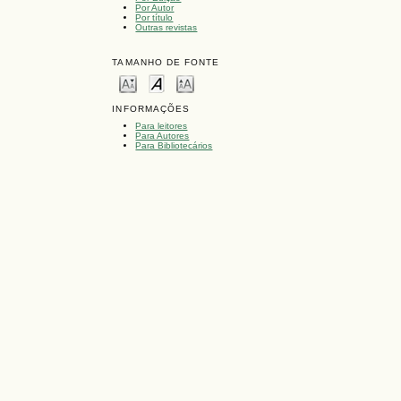
Por Autor
Por título
Outras revistas
TAMANHO DE FONTE
INFORMAÇÕES
Para leitores
Para Autores
Para Bibliotecários