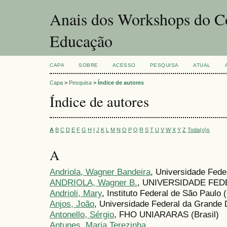
Anais dos Workshops do Co
Educação
CAPA
SOBRE
ACESSO
PESQUISA
ATUAL
Capa
>
Pesquisa
>
Índice de autores
Índice de autores
A
B
C
D
E
F
G
H
I
J
K
L
M
N
O
P
Q
R
S
T
U
V
W
X
Y
Z
Toda(o)s
A
Andriola, Wagner Bandeira
, Universidade Feder
ANDRIOLA, Wagner B.
, UNIVERSIDADE FEDE
Andrioli, Mary
, Instituto Federal de São Paulo (
Anjos, João
, Universidade Federal da Grande
Antonello, Sérgio
, FHO UNIARARAS (Brasil)
Antunes, Maria Terezinha