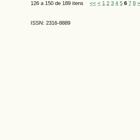
126 a 150 de 189 itens
<<
<
1
2
3
4
5
6
7
8
ISSN: 2316-8889