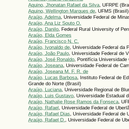
Aquino, Jhonatan Rafael da Silva
, UFRPE (Bras
Aquino, Wellington Marques de
, UFMS (Brasil)
Araújo, Adelma
, Universidade Federal de Minas
Araújo, Ana Liz Souto O.
Araújo, Danilo
, Federal Rural University of Pe
Araújo, Elda Gomes
Araújo, Francisco N. C.
Araújo, Ivonaldo de
, Universidade Federal da P
Araújo, João Paulo
, Universidade Federal de V
Araújo, José Ronaldo
, Pontifícia Universidade
Araújo, Joseana
, Universidade Federal de Cam
Araújo, Joseana M. F. R. de
Araújo, Lucas Barbosa
, Instituto Federal de 
Grande do Norte (Brasil)
Araújo, Luciana
, Universidade Regional de Bl
Araújo, Luis Gustavo
, Universidade Estadual d
Araújo, Nathalie Rose Ramos da Fonseca
, UF
Araújo, Rafael
, Universidade Federal de Uberlâ
Araújo, Rafael Dias
, Universidade Federal de U
Araújo, Rafael D.
, Universidade Federal de Ube