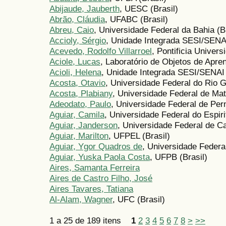
Abijaude, Jauberth
, UESC (Brasil)
Abrão, Cláudia
, UFABC (Brasil)
Abreu, Caio
, Universidade Federal da Bahia (Br
Accioly, Sérgio
, Unidade Integrada SESI/SENA
Acevedo, Rodolfo Villarroel
, Pontificia Univers
Aciole, Lucas
, Laboratório de Objetos de Apr
Acioli, Helena
, Unidade Integrada SESI/SENAI
Acosta, Otavio
, Universidade Federal do Rio G
Acosta, Plabiany
, Universidade Federal de Mat
Adeodato, Paulo
, Universidade Federal de Per
Aguiar, Camila
, Universidade Federal do Espiri
Aguiar, Janderson
, Universidade Federal de C
Aguiar, Marilton
, UFPEL (Brasil)
Aguiar, Ygor Quadros de
, Universidade Federa
Aguiar, Yuska Paola Costa
, UFPB (Brasil)
Aires, Samanta Ferreira
Aires de Castro Filho, José
Aires Tavares, Tatiana
Al-Alam, Wagner
, UFC (Brasil)
1 a 25 de 189 itens
1
2
3
4
5
6
7
8
>
>>