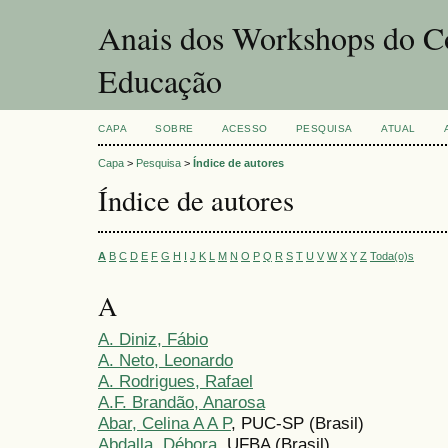
Anais dos Workshops do Co
Educação
CAPA
SOBRE
ACESSO
PESQUISA
ATUAL
Capa
>
Pesquisa
>
Índice de autores
Índice de autores
A
B
C
D
E
F
G
H
I
J
K
L
M
N
O
P
Q
R
S
T
U
V
W
X
Y
Z
Toda(o)s
A
A. Diniz, Fábio
A. Neto, Leonardo
A. Rodrigues, Rafael
A.F. Brandão, Anarosa
Abar, Celina A A P
, PUC-SP (Brasil)
Abdalla, Débora
, UFBA (Brasil)