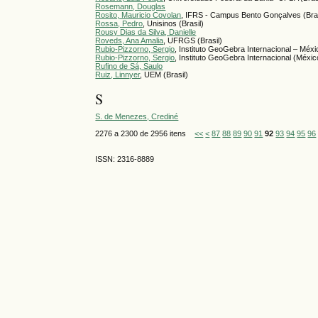
Rosemann, Douglas
Rosito, Mauricio Covolan
, IFRS - Campus Bento Gonçalves (Bras
Rossa, Pedro
, Unisinos (Brasil)
Rousy Dias da Silva, Danielle
Roveds, Ana Amalia
, UFRGS (Brasil)
Rubio-Pizzorno, Sergio
, Instituto GeoGebra Internacional – Méxi
Rubio-Pizzorno, Sergio
, Instituto GeoGebra Internacional (Méxic
Rufino de Sá, Saulo
Ruiz, Linnyer
, UEM (Brasil)
S
S. de Menezes, Crediné
2276 a 2300 de 2956 itens
<<
<
87
88
89
90
91
92
93
94
95
96
ISSN: 2316-8889