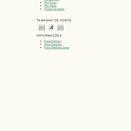
Por Autor
Por título
Outras revistas
TAMANHO DE FONTE
INFORMAÇÕES
Para leitores
Para Autores
Para Bibliotecários