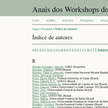
Anais dos Workshops do
CAPA
SOBRE
ACESSO
PESQUISA
ATUA
Capa
>
Pesquisa
>
Índice de autores
Índice de autores
A
B
C
D
E
F
G
H
I
J
K
L
M
N
O
P
Q
R
S
T
U
V
W
X
Y
Z
Toda(o)
R
Román-González, Marcos
, UNED (Espanha)
Romano, Waldinei
, UFRA (Brasil)
Romero, Pablo E. Ataucusi
, Universidad Nacional Micaela Bastid
Romo, Bernarda Sandoval
Rosa, Eliene Ribeiro
, Federal University of Goias (Brasil)
Rosa, Gilberto R. P.
, UFRGS (Brasil)
Rosa, Gilvan Gomes da
, Universidade de Caxias do Sul (Brasil)
Rosa, Glaucia
, Centro Universitário La Salle Canoas- RS (Brasil
Rosa, Jean
, Universidade Federal da Bahia (Brasil)
Rosa, Luis Henrique C.
Rosa, Pedro
, CEFET-MG (Brasil)
Rosa, Valéria
, Universidade Federal da Bahia (Brasil)
Rosa, Valéria Argolo
, Universidade Estadual do Sudoeste da Bahi
Rosalino, Gustavo
, Escola Estadual Onélia Campelo (Brasil)
Rosário, Luiz Felipe
, Universidade Federal da Bahia -UFBA (Bras