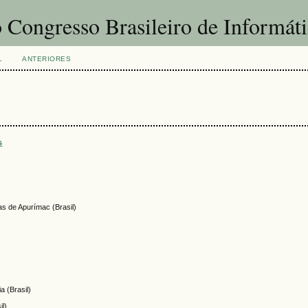
 Congresso Brasileiro de Informát
L
ANTERIORES
s
as de Apurímac (Brasil)
)
a (Brasil)
il)