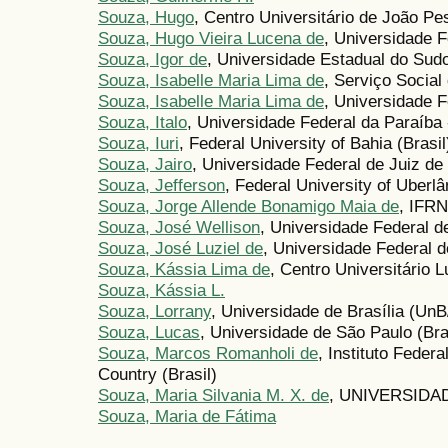
Souza, Hugo
, Centro Universitário de João Pe
Souza, Hugo Vieira Lucena de
, Universidade 
Souza, Igor de
, Universidade Estadual do Sudo
Souza, Isabelle Maria Lima de
, Serviço Social 
Souza, Isabelle Maria Lima de
, Universidade 
Souza, Italo
, Universidade Federal da Paraíba -
Souza, Iuri
, Federal University of Bahia (Brasil
Souza, Jairo
, Universidade Federal de Juiz de 
Souza, Jefferson
, Federal University of Uberlâ
Souza, Jorge Allende Bonamigo Maia de
, IFRN
Souza, José Wellison
, Universidade Federal d
Souza, José Luziel de
, Universidade Federal d
Souza, Kássia Lima de
, Centro Universitário 
Souza, Kássia L.
Souza, Lorrany
, Universidade de Brasília (UnB
Souza, Lucas
, Universidade de São Paulo (Bra
Souza, Marcos Romanholi de
, Instituto Federa
Country (Brasil)
Souza, Maria Silvania M. X. de
, UNIVERSIDA
Souza, Maria de Fátima