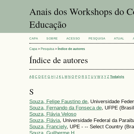
Anais dos Workshops do Co
Educação
CAPA
SOBRE
ACESSO
PESQUISA
ATUAL
Capa
>
Pesquisa
>
Índice de autores
Índice de autores
A
B
C
D
E
F
G
H
I
J
K
L
M
N
O
P
Q
R
S
T
U
V
W
X
Y
Z
Toda(o)s
S
Souza, Felipe Faustino de
, Universidade Feder
Souza, Fernando da Fonseca de
, UFPE (Brasil
Souza, Flávia Veloso
Souza, Flávia
, Universidade Federal da Paraiba
Souza, Franciely
, UPE - -- Select Country (Bra
Souza, Guilherme H.