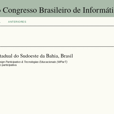
 Congresso Brasileiro de Informát
L
ANTERIORES
tadual do Sudoeste da Bahia, Brasil
ign Participativo & Tecnologias Educacionais (WParT)
 participativa