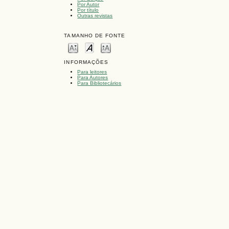
Por Autor
Por título
Outras revistas
TAMANHO DE FONTE
INFORMAÇÕES
Para leitores
Para Autores
Para Bibliotecários