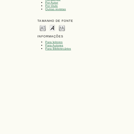
Por Autor
Por título
Outras revistas
TAMANHO DE FONTE
INFORMAÇÕES
Para leitores
Para Autores
Para Bibliotecários