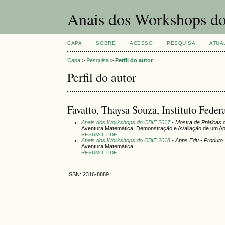
Anais dos Workshops do
CAPA
SOBRE
ACESSO
PESQUISA
ATUA
Capa
>
Pesquisa
>
Perfil do autor
Perfil do autor
Favatto, Thaysa Souza, Instituto Federa
Anais dos Workshops do CBIE 2017
- Mostra de Práticas 
Aventura Matemática: Demonstração e Avaliação de um Ap
RESUMO
PDF
Anais dos Workshops do CBIE 2018
- Apps.Edu - Produto
Aventura Matemática
RESUMO
PDF
ISSN: 2316-8889