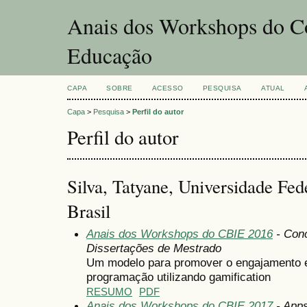
Anais dos Workshops do Co
Educação
CAPA
SOBRE
ACESSO
PESQUISA
ATUAL
Capa
>
Pesquisa
>
Perfil do autor
Perfil do autor
Silva, Tatyane, Universidade Fe
Brasil
Anais dos Workshops do CBIE 2016
- Conc
Dissertações de Mestrado
Um modelo para promover o engajamento e
programação utilizando gamification
RESUMO
PDF
Anais dos Workshops do CBIE 2017
- Apps