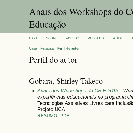
Anais dos Workshops do Co
Educação
CAPA
SOBRE
ACESSO
PESQUISA
ATUAL
Capa
>
Pesquisa
>
Perfil do autor
Perfil do autor
Gobara, Shirley Takeco
Anais dos Workshops do CBIE 2013
- Wor
experiências educacionais no programa U
Tecnologias Assistivas Livres para Inclus
Projeto UCA
RESUMO
PDF