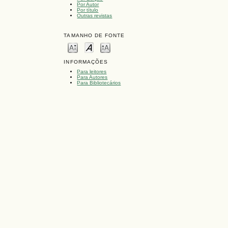
Por Autor
Por título
Outras revistas
TAMANHO DE FONTE
INFORMAÇÕES
Para leitores
Para Autores
Para Bibliotecários