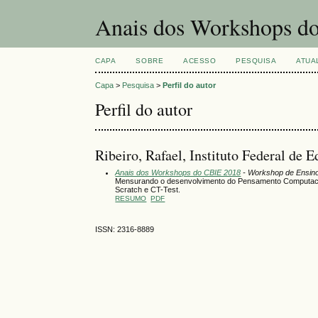
Anais dos Workshops do
CAPA
SOBRE
ACESSO
PESQUISA
ATUA
Capa
>
Pesquisa
>
Perfil do autor
Perfil do autor
Ribeiro, Rafael, Instituto Federal de 
Anais dos Workshops do CBIE 2018
- Workshop de Ensin
Mensurando o desenvolvimento do Pensamento Computacio
Scratch e CT-Test.
RESUMO
PDF
ISSN: 2316-8889