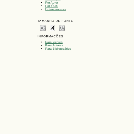
Por Autor
Por título
Outras revistas
TAMANHO DE FONTE
INFORMAÇÕES
Para leitores
Para Autores
Para Bibliotecários