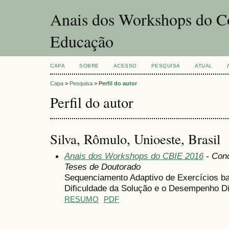
Anais dos Workshops do Co
Educação
CAPA
SOBRE
ACESSO
PESQUISA
ATUAL
Capa
>
Pesquisa
>
Perfil do autor
Perfil do autor
Silva, Rômulo, Unioeste, Brasil
Anais dos Workshops do CBIE 2016
- Conc
Teses de Doutorado
Sequenciamento Adaptivo de Exercícios b
Dificuldade da Solução e o Desempenho D
RESUMO
PDF