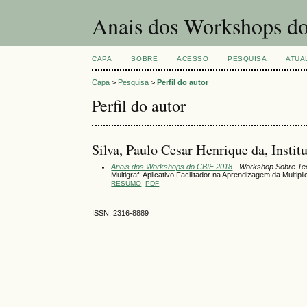
Anais dos Workshops do
CAPA
SOBRE
ACESSO
PESQUISA
ATUA
Capa
>
Pesquisa
>
Perfil do autor
Perfil do autor
Silva, Paulo Cesar Henrique da, Instit
Anais dos Workshops do CBIE 2018
- Workshop Sobre Te
Multigraf: Aplicativo Facilitador na Aprendizagem da Multip
RESUMO
PDF
ISSN: 2316-8889