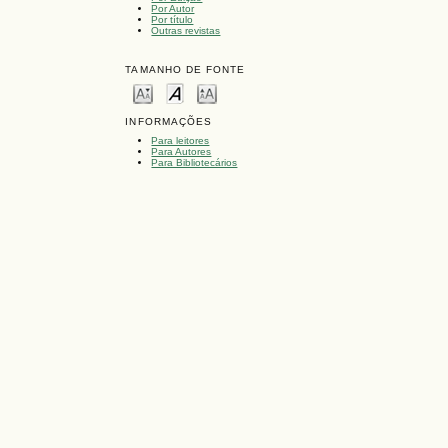
Por Autor
Por título
Outras revistas
TAMANHO DE FONTE
INFORMAÇÕES
Para leitores
Para Autores
Para Bibliotecários