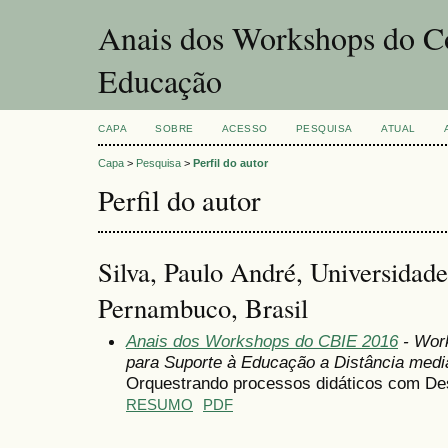
Anais dos Workshops do Co
Educação
CAPA
SOBRE
ACESSO
PESQUISA
ATUAL
Capa
>
Pesquisa
>
Perfil do autor
Perfil do autor
Silva, Paulo André, Universidade
Pernambuco, Brasil
Anais dos Workshops do CBIE 2016
- Work
para Suporte à Educação a Distância media
Orquestrando processos didáticos com De
RESUMO
PDF