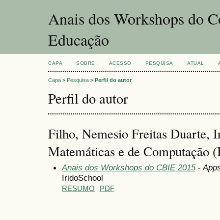
Anais dos Workshops do Co
Educação
CAPA
SOBRE
ACESSO
PESQUISA
ATUAL
Capa
>
Pesquisa
>
Perfil do autor
Perfil do autor
Filho, Nemesio Freitas Duarte, I
Matemáticas e de Computação 
Anais dos Workshops do CBIE 2015
- Apps
IridoSchool
RESUMO
PDF