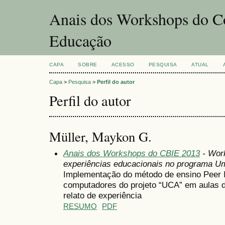
Anais dos Workshops do Co
Educação
CAPA
SOBRE
ACESSO
PESQUISA
ATUAL
Capa
>
Pesquisa
>
Perfil do autor
Perfil do autor
Müller, Maykon G.
Anais dos Workshops do CBIE 2013
- Wor
experiências educacionais no programa U
Implementação do método de ensino Peer I
computadores do projeto “UCA” em aulas d
relato de experiência
RESUMO
PDF