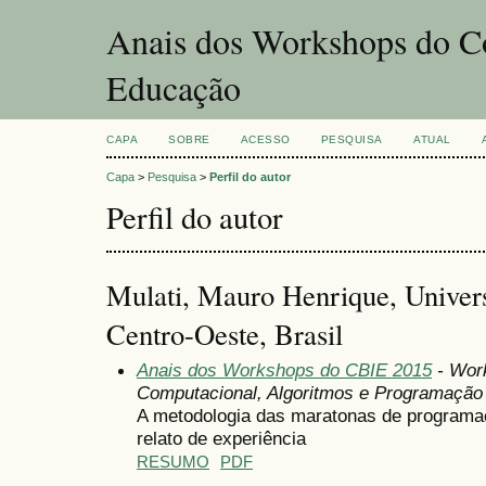
Anais dos Workshops do Co
Educação
CAPA
SOBRE
ACESSO
PESQUISA
ATUAL
Capa
>
Pesquisa
>
Perfil do autor
Perfil do autor
Mulati, Mauro Henrique, Univer
Centro-Oeste, Brasil
Anais dos Workshops do CBIE 2015
- Wor
Computacional, Algoritmos e Programação
A metodologia das maratonas de programa
relato de experiência
RESUMO
PDF