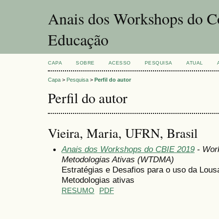
Anais dos Workshops do Co
Educação
CAPA
SOBRE
ACESSO
PESQUISA
ATUAL
Capa
>
Pesquisa
>
Perfil do autor
Perfil do autor
Vieira, Maria, UFRN, Brasil
Anais dos Workshops do CBIE 2019
- Work
Metodologias Ativas (WTDMA)
Estratégias e Desafios para o uso da Lousa 
Metodologias ativas
RESUMO
PDF