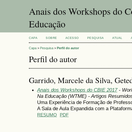
Anais dos Workshops do Co
Educação
CAPA
SOBRE
ACESSO
PESQUISA
ATUAL
Capa
>
Pesquisa
>
Perfil do autor
Perfil do autor
Garrido, Marcele da Silva, Geted
Anais dos Workshops do CBIE 2017
- Wor
Na Educação (WTME) - Artigos Resumido
Uma Experiência de Formação de Professo
A Sala de Aula Expandida com a Platafor
RESUMO
PDF