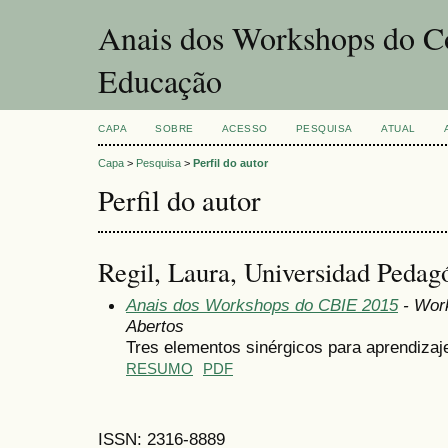
Anais dos Workshops do Co
Educação
CAPA
SOBRE
ACESSO
PESQUISA
ATUAL
Capa
>
Pesquisa
>
Perfil do autor
Perfil do autor
Regil, Laura, Universidad Pedagó
Anais dos Workshops do CBIE 2015
- Wor
Abertos
Tres elementos sinérgicos para aprendizaj
RESUMO
PDF
ISSN: 2316-8889