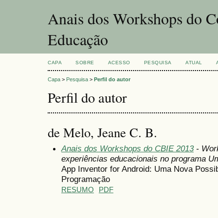
Anais dos Workshops do Co
Educação
CAPA
SOBRE
ACESSO
PESQUISA
ATUAL
Capa
>
Pesquisa
>
Perfil do autor
Perfil do autor
de Melo, Jeane C. B.
Anais dos Workshops do CBIE 2013
- Wor
experiências educacionais no programa U
App Inventor for Android: Uma Nova Possib
Programação
RESUMO
PDF