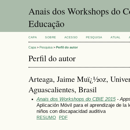
Anais dos Workshops do Co
Educação
CAPA
SOBRE
ACESSO
PESQUISA
ATUAL
Capa
>
Pesquisa
>
Perfil do autor
Perfil do autor
Arteaga, Jaime Muï¿½oz, Unive
Aguascalientes, Brasil
Anais dos Workshops do CBIE 2015
- Apps
Aplicación Móvil para el aprendizaje de la 
niños con discapacidad auditiva
RESUMO
PDF