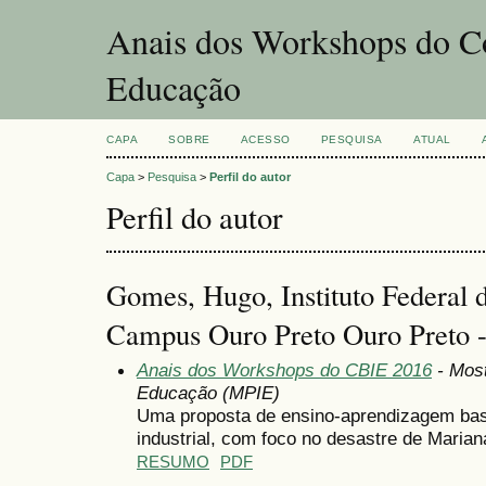
Anais dos Workshops do Co
Educação
CAPA
SOBRE
ACESSO
PESQUISA
ATUAL
Capa
>
Pesquisa
>
Perfil do autor
Perfil do autor
Gomes, Hugo, Instituto Federal 
Campus Ouro Preto Ouro Preto -
Anais dos Workshops do CBIE 2016
- Most
Educação (MPIE)
Uma proposta de ensino-aprendizagem b
industrial, com foco no desastre de Maria
RESUMO
PDF