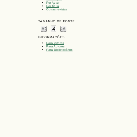
Por Autor
Por título
Outras revistas
TAMANHO DE FONTE
INFORMAÇÕES
Para leitores
Para Autores
Para Bibliotecários