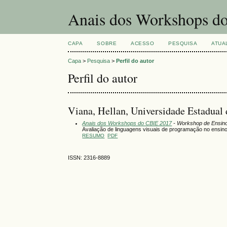
Anais dos Workshops do
CAPA
SOBRE
ACESSO
PESQUISA
ATUA
Capa
>
Pesquisa
>
Perfil do autor
Perfil do autor
Viana, Hellan, Universidade Estadual 
Anais dos Workshops do CBIE 2017
- Workshop de Ensin
Avaliação de linguagens visuais de programação no ensino 
RESUMO
PDF
ISSN: 2316-8889