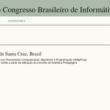
 Congresso Brasileiro de Informát
L
ANTERIORES
de Santa Cruz, Brasil
o em Pensamento Computacional, Algoritmos e Programação (WAlgProg)
médio a partir da utilização do conceito de Robótica Pedagógica