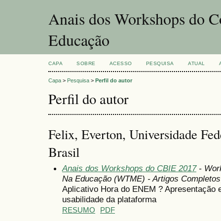
Anais dos Workshops do Co
Educação
CAPA
SOBRE
ACESSO
PESQUISA
ATUAL
Capa
>
Pesquisa
>
Perfil do autor
Perfil do autor
Felix, Everton, Universidade Fe
Brasil
Anais dos Workshops do CBIE 2017
- Wor
Na Educação (WTME) - Artigos Completos
Aplicativo Hora do ENEM ? Apresentação e
usabilidade da plataforma
RESUMO
PDF