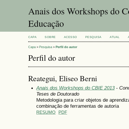
Anais dos Workshops do Co
Educação
CAPA
SOBRE
ACESSO
PESQUISA
ATUAL
Capa
>
Pesquisa
>
Perfil do autor
Perfil do autor
Reategui, Eliseo Berni
Anais dos Workshops do CBIE 2013
- Conc
Teses de Doutorado
Metodologia para criar objetos de aprend
combinação de ferramentas de autoria
RESUMO
PDF