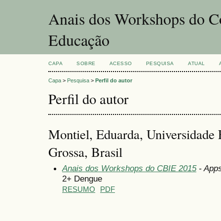
Anais dos Workshops do Co
Educação
CAPA
SOBRE
ACESSO
PESQUISA
ATUAL
Capa
>
Pesquisa
>
Perfil do autor
Perfil do autor
Montiel, Eduarda, Universidade 
Grossa, Brasil
Anais dos Workshops do CBIE 2015
- Apps
2+ Dengue
RESUMO
PDF