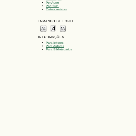
Por Autor
Por título
Outras revistas
TAMANHO DE FONTE
INFORMAÇÕES
Para leitores
Para Autores
Para Bibliotecários