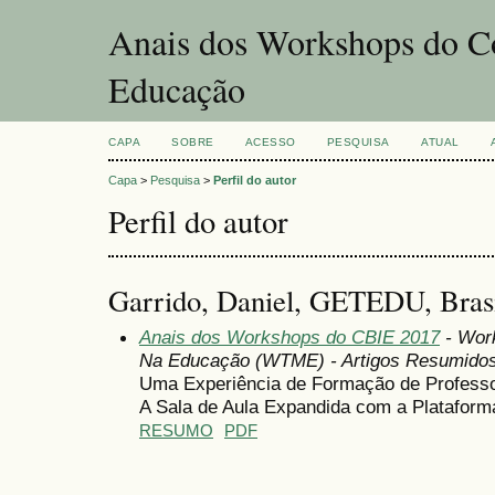
Anais dos Workshops do Co
Educação
CAPA
SOBRE
ACESSO
PESQUISA
ATUAL
Capa
>
Pesquisa
>
Perfil do autor
Perfil do autor
Garrido, Daniel, GETEDU, Bras
Anais dos Workshops do CBIE 2017
- Wor
Na Educação (WTME) - Artigos Resumido
Uma Experiência de Formação de Professo
A Sala de Aula Expandida com a Platafor
RESUMO
PDF