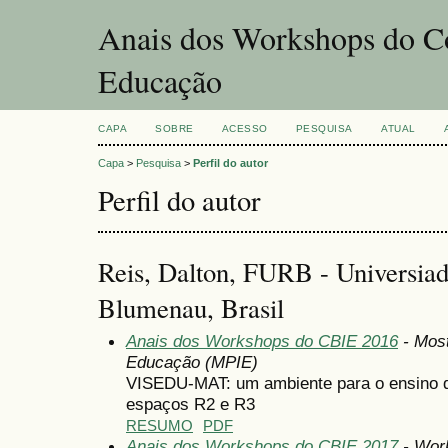
Anais dos Workshops do Co
Educação
CAPA
SOBRE
ACESSO
PESQUISA
ATUAL
Capa
>
Pesquisa
>
Perfil do autor
Perfil do autor
Reis, Dalton, FURB - Universiad
Blumenau, Brasil
Anais dos Workshops do CBIE 2016
- Most
Educação (MPIE)
VISEDU-MAT: um ambiente para o ensino 
espaços R2 e R3
RESUMO
PDF
Anais dos Workshops do CBIE 2017
- Wor