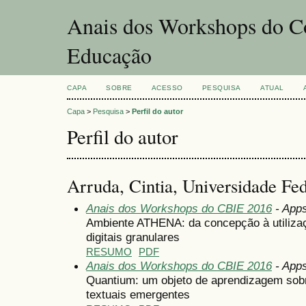
Anais dos Workshops do Co
Educação
CAPA
SOBRE
ACESSO
PESQUISA
ATUAL
Capa
>
Pesquisa
>
Perfil do autor
Perfil do autor
Arruda, Cintia, Universidade Fed
Anais dos Workshops do CBIE 2016
- Apps
Ambiente ATHENA: da concepção à utiliza
digitais granulares
RESUMO
PDF
Anais dos Workshops do CBIE 2016
- Apps
Quantium: um objeto de aprendizagem sob
textuais emergentes