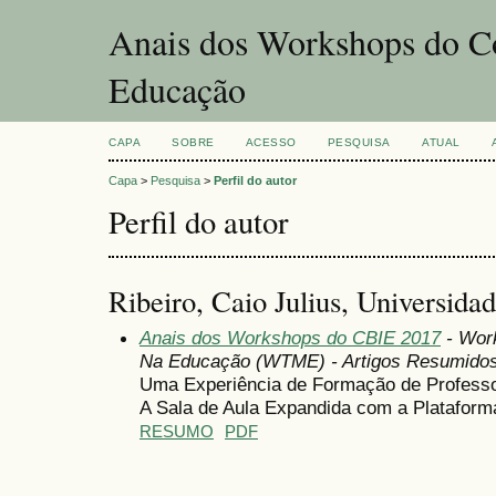
Anais dos Workshops do Co
Educação
CAPA
SOBRE
ACESSO
PESQUISA
ATUAL
Capa
>
Pesquisa
>
Perfil do autor
Perfil do autor
Ribeiro, Caio Julius, Universidad
Anais dos Workshops do CBIE 2017
- Wor
Na Educação (WTME) - Artigos Resumido
Uma Experiência de Formação de Professo
A Sala de Aula Expandida com a Platafor
RESUMO
PDF