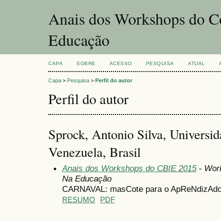
Anais dos Workshops do Co
Educação
CAPA
SOBRE
ACESSO
PESQUISA
ATUAL
Capa
>
Pesquisa
>
Perfil do autor
Perfil do autor
Sprock, Antonio Silva, Universid
Venezuela, Brasil
Anais dos Workshops do CBIE 2015
- Wor
Na Educação
CARNAVAL: masCote para o ApReNdizAdo V
RESUMO
PDF