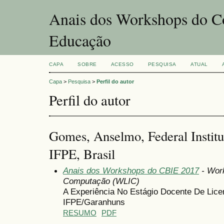
Anais dos Workshops do Co
Educação
CAPA
SOBRE
ACESSO
PESQUISA
ATUAL
Capa
>
Pesquisa
>
Perfil do autor
Perfil do autor
Gomes, Anselmo, Federal Instit
IFPE, Brasil
Anais dos Workshops do CBIE 2017
- Work
Computação (WLIC)
A Experiência No Estágio Docente De Lic
IFPE/Garanhuns
RESUMO
PDF