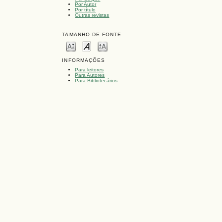
Por Autor
Por título
Outras revistas
TAMANHO DE FONTE
INFORMAÇÕES
Para leitores
Para Autores
Para Bibliotecários